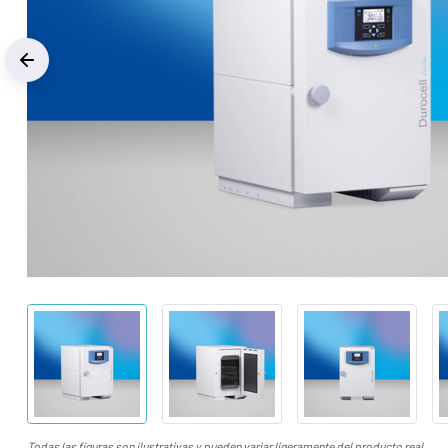
Previous
Todas las figuras son ilustrativas y pueden variar ligeramente del producto real.