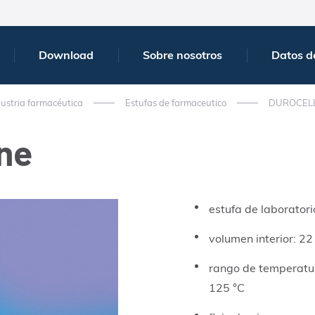
Download
Sobre nosotros
Datos d
ustria farmacéutica
Estufas de farmaceutico
DUROCEL
ine
estufa de laboratori
volumen interior: 22 
rango de temperatur
125 °C