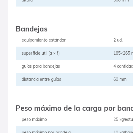
altura
300 mm
Bandejas
equipamiento estándar
2 ud.
superficie útil (a × f)
185×265
guías para bandejas
4 cantida
distancia entre guías
60 mm
Peso máximo de la carga por band
peso máximo
25 kg/estu
peso máximo por bandeja
10 kg/ban