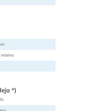
 mm
d máxima
eja *)
fa
deja